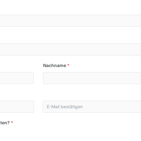
Nachname
*
rten?
*