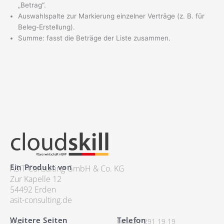
„Betrag“.
Auswahlspalte zur Markierung einzelner Verträge (z. B. für
Beleg-Erstellung).
Summe: fasst die Beträge der Liste zusammen.
Ein Produkt von
ASIT-Consulting GmbH & Co. KG
Zur Kapelle 12
54492 Erden
asit-consulting.de
Weitere Seiten
Telefon
FAQ
06532 / 291 19 19