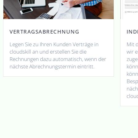
VERTRAGSABRECHNUNG
IND
Legen Sie zu Ihren Kunden Verträge in
Mit 
cloudskill an und erstellen Sie die
wir e
Rechnungen dazu automatisch, wenn der
zuge
nächste Abrechnungstermin eintritt.
könn
könn
Besp
näch
clou