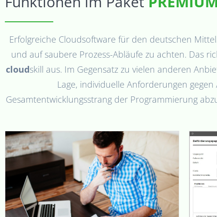
Funktionen im Paket
PREMIU
Erfolgreiche Cloudsoftware für den deutschen Mittel
und auf saubere Prozess-Abläufe zu achten. Das ric
cloud
skill aus. Im Gegensatz zu vielen anderen Anb
Lage, individuelle Anforderungen gegen
Gesamtentwicklungsstrang der Programmierung abzu