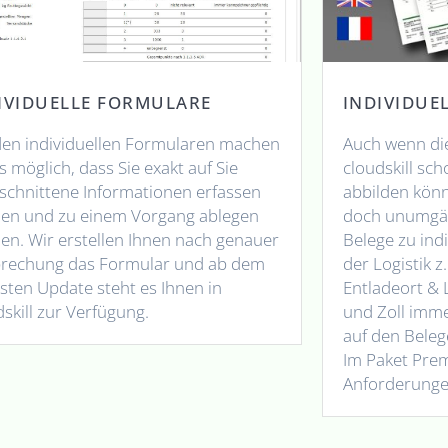
INDIVIDUE
IVIDUELLE FORMULARE
Auch wenn die
den individuellen Formularen machen
cloudskill sch
s möglich, dass Sie exakt auf Sie
abbilden könn
schnittene Informationen erfassen
doch unumgäng
en und zu einem Vorgang ablegen
Belege zu indi
en. Wir erstellen Ihnen nach genauer
der Logistik z
rechung das Formular und ab dem
Entladeort & 
sten Update steht es Ihnen in
und Zoll imme
dskill zur Verfügung.
auf den Beleg
Im Paket Pre
Anforderunge