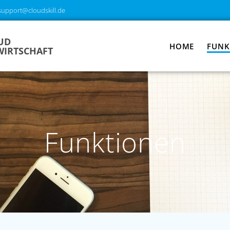
support@cloudskill.de
UD
HOME
FUNK
IRTSCHAFT
Funktionen